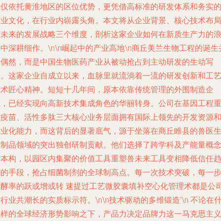
不仅依托黄淮地区的区位优势，更凭借高标准的研发体系和务实
企业文化，在行业内崭露头角。本文将从企业背景、核心技术布
与未来的发展战略三个维度，剖析这家企业如何在新质生产力的
中深耕细作。\n\n崛起中的产业高地\n商丘美兰生物工程的诞生
非偶然，而是中国生物医药产业从被动抢占到主动研发的生动写
照。这家企业自成立以来，血脉里就流淌着一流的研发创新和工
技术匠心精神。短短十几年间，原本依靠传统管理的外围制造企
业，已经实现向高新技术集成角色的华丽转身。公司在基因工程
组疫苗、活性多肽三大核心业务层面拥有国际上领先的开发资源
产业化能力，而这背后的显著底气，源于坐落在商丘睢县的兽医
物制品领域的突出独创研制贡献。他们选择了跨学科及产能量概
的本构，以园区内集聚的价值工具重塑兽未来工具变相降低信任
势的手段，抢占细菌制剂的全球制高点。每一次技术突破，每一
发酵率的跃或增或转 速提过工艺微胶囊填补空心化管理术都是公
行业共潮长的实质标示符。\n\n技术驱动的多维锻造‘\n 不论在
么样的全球经济形势影响之下，产品力决定品牌力这一马克思主