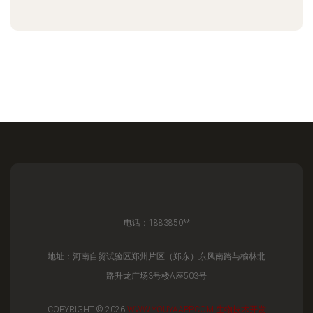
电话：1883850**
地址：河南自贸试验区郑州片区（郑东）东风南路与榆林北
路升龙广场3号楼A座503号
COPYRIGHT © 2026
WWW.YOUYAAPP.COM
生物技术开发