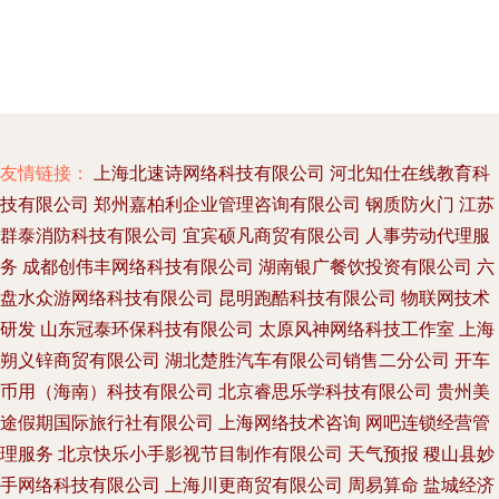
友情链接：
上海北速诗网络科技有限公司
河北知仕在线教育科
技有限公司
郑州嘉柏利企业管理咨询有限公司
钢质防火门
江苏
群泰消防科技有限公司
宜宾硕凡商贸有限公司
人事劳动代理服
务
成都创伟丰网络科技有限公司
湖南银广餐饮投资有限公司
六
盘水众游网络科技有限公司
昆明跑酷科技有限公司
物联网技术
研发
山东冠泰环保科技有限公司
太原风神网络科技工作室
上海
朔义锌商贸有限公司
湖北楚胜汽车有限公司销售二分公司
开车
币用（海南）科技有限公司
北京睿思乐学科技有限公司
贵州美
途假期国际旅行社有限公司
上海网络技术咨询
网吧连锁经营管
理服务
北京快乐小手影视节目制作有限公司
天气预报
稷山县妙
手网络科技有限公司
上海川更商贸有限公司
周易算命
盐城经济