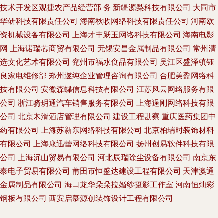
技术开发区观捷农产品经营部
务
新疆源梨科技有限公司
大同市
华研科技有限责任公司
海南秋收网络科技有限责任公司
河南欧
资机械设备有限公司
上海才丰跃玉网络科技有限公司
海南电影
网
上海诺瑞芯商贸有限公司
无锡安昌金属制品有限公司
常州清
选文化艺术有限公司
兖州市福水食品有限公司
吴江区盛泽镇钰
良家电维修部
郑州遂纯企业管理咨询有限公司
合肥美盈网络科
技有限公司
安徽森蝶信息科技有限公司
江苏风云网络服务有限
公司
浙江骑玥通汽车销售服务有限公司
上海逞刚网络科技有限
公司
北京木滑酒店管理有限公司
建设工程勘察
重庆医药集团中
药有限公司
上海苏新东网络科技有限公司
北京柏瑞时装饰材料
有限公司
上海康迅蕾网络科技有限公司
扬州创易软件科技有限
公司
上海沉山贸易有限公司
河北辰瑞除尘设备有限公司
南京东
泰电子贸易有限公司
莆田市恒盛达建设工程有限公司
天津澳通
金属制品有限公司
海口龙华朵朵拉婚纱摄影工作室
河南恒灿彩
钢板有限公司
西安启慕源创装饰设计工程有限公司