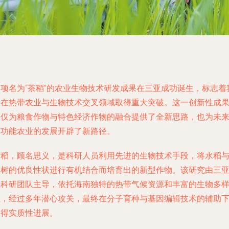
一项名为“茶稻”的农业生物技术研发成果在三亚成功诞生，标志着
国在热带农业与生物技术交叉领域取得重大突破。这一创新性成
不仅为粮食作物与特色经济作物的融合提供了全新思路，也为未
多功能农业的发展开辟了新路径。
茶稻，顾名思义，是科研人员利用先进的生物技术手段，将水稻
茶树的优良性状进行有机结合而培育出的新型作物。该研究由三
某科研团队主导，依托海南独特的热带气候资源和丰富的生物多
性，经过多年潜心攻关，最终在分子育种与基因编辑技术的辅助
取得实质性进展。