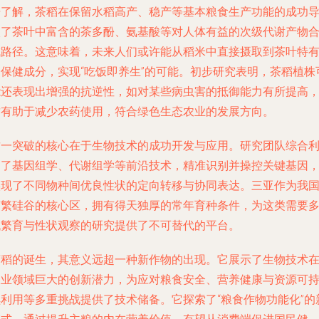
据了解，茶稻在保留水稻高产、稳产等基本粮食生产功能的成功
入了茶叶中富含的茶多酚、氨基酸等对人体有益的次级代谢产物
成路径。这意味着，未来人们或许能从稻米中直接摄取到茶叶特
的保健成分，实现“吃饭即养生”的可能。初步研究表明，茶稻植株
能还表现出增强的抗逆性，如对某些病虫害的抵御能力有所提高
这有助于减少农药使用，符合绿色生态农业的发展方向。
这一突破的核心在于生物技术的成功开发与应用。研究团队综合
用了基因组学、代谢组学等前沿技术，精准识别并操控关键基因
实现了不同物种间优良性状的定向转移与协同表达。三亚作为我
南繁硅谷的核心区，拥有得天独厚的常年育种条件，为这类需要
代繁育与性状观察的研究提供了不可替代的平台。
茶稻的诞生，其意义远超一种新作物的出现。它展示了生物技术
农业领域巨大的创新潜力，为应对粮食安全、营养健康与资源可
续利用等多重挑战提供了技术储备。它探索了“粮食作物功能化”的