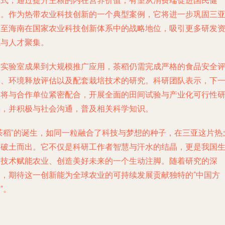
模式，通过提升主粮的内在营养价值，有望从消费端促进国民健
康。作为热带农业科技创新的一个典型案例，它将进一步巩固三
乃至海南在国家农业科技创新体系中的战略地位，吸引更多研发
源与人才聚集。
从实验室成果到大规模推广应用，茶稻仍需完成严格的食品安全
价、环境释放评估以及配套栽培技术的研究。科研团队表示，下
步将与合作单位紧密配合，开展全面的田间试验与产业化可行性
究，并积极与社会沟通，普及相关科学知识。
“茶稻”的诞生，如同一粒融合了科技与梦想的种子，在三亚这片热
上破土而出。它不仅是科研工作者智慧与汗水的结晶，更是我国
物技术赋能农业、创造美好未来的一个生动注脚。随着研究的深
入，期待这一创新能为全球农业的可持续发展贡献独特的“中国方
”。