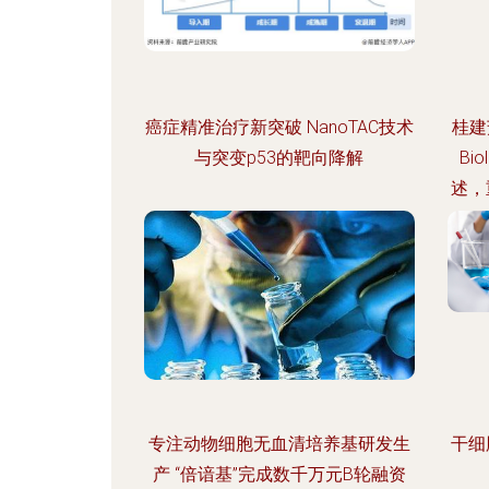
癌症精准治疗新突破 NanoTAC技术
桂建
与突变p53的靶向降解
Bi
述，
专注动物细胞无血清培养基研发生
干细
产 “倍谙基”完成数千万元B轮融资