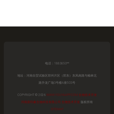
电话：1883850**
地址：河南自贸试验区郑州片区（郑东）东风南路与榆林北
路升龙广场3号楼A座503号
COPYRIGHT © 2026
WWW.YOUYAAPP.COM
生物技术开发
河南新印象生物科技有限公司
生物技术开发
版权所有
SITEMAP