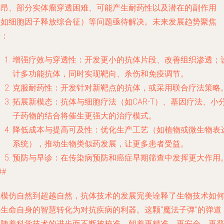
高昂、部分实体瘤穿透困难、可能产生耐药性以及潜在的副作用
（如细胞因子释放综合征）等问题亟待解决。未来发展趋势聚焦
于：
增强疗效与穿透性
：开发更小的抗体片段、改善组织渗透；
计多功能抗体，同时实现靶向、杀伤和免疫调节。
克服耐药性
：开发针对新靶点的抗体，或采用联合疗法策略
拓展新模态
：抗体与细胞疗法（如CAR-T）、基因疗法、小
子药物的结合将催生更强大的治疗模式。
降低成本与提高可及性
：优化生产工艺（如植物或微生物表
系统），推动生物类似药发展，让更多患者受益。
预防与早诊
：在传染病预防和癌症早期筛查中发挥更大作用
##
从模仿自然到超越自然，抗体技术的发展完美诠释了生物技术如
将生命自身的智慧转化为对抗疾病的利器。这颗“魔法子弹”的弹道
正随着科学技术的进步而不断被校准，朝着更精准、更安全、更