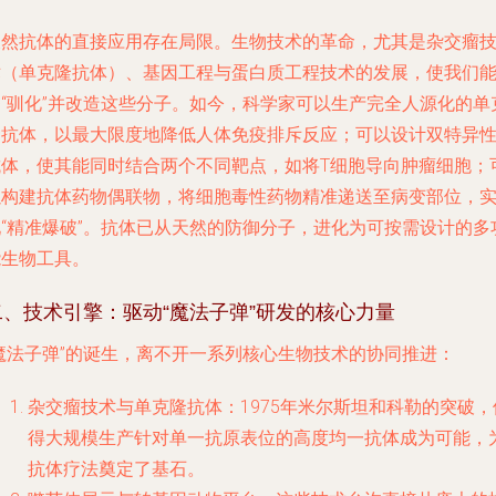
天然抗体的直接应用存在局限。生物技术的革命，尤其是杂交瘤
术（单克隆抗体）、基因工程与蛋白质工程技术的发展，使我们
够“驯化”并改造这些分子。如今，科学家可以生产完全人源化的单
隆抗体，以最大限度地降低人体免疫排斥反应；可以设计双特异
抗体，使其能同时结合两个不同靶点，如将T细胞导向肿瘤细胞；
以构建抗体药物偶联物，将细胞毒性药物精准递送至病变部位，
现“精准爆破”。抗体已从天然的防御分子，进化为可按需设计的多
能生物工具。
二、技术引擎：驱动“魔法子弹”研发的核心力量
“魔法子弹”的诞生，离不开一系列核心生物技术的协同推进：
杂交瘤技术与单克隆抗体
：1975年米尔斯坦和科勒的突破，
得大规模生产针对单一抗原表位的高度均一抗体成为可能，
抗体疗法奠定了基石。