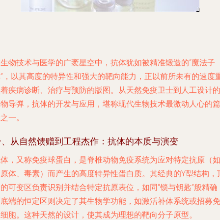
在生物技术与医学的广袤星空中，抗体犹如被精准锻造的“魔法子
弹”，以其高度的特异性和强大的靶向能力，正以前所未有的速度
塑着疾病诊断、治疗与预防的版图。从天然免疫卫士到人工设计
生物导弹，抗体的开发与应用，堪称现代生物技术最激动人心的
章之一。
一、从自然馈赠到工程杰作：抗体的本质与演变
抗体，又称免疫球蛋白，是脊椎动物免疫系统为应对特定抗原（
病原体、毒素）而产生的高度特异性蛋白质。其经典的Y型结构，
端的可变区负责识别并结合特定抗原表位，如同“锁与钥匙”般精确
而底端的恒定区则决定了其生物学功能，如激活补体系统或招募
疫细胞。这种天然的设计，使其成为理想的靶向分子原型。