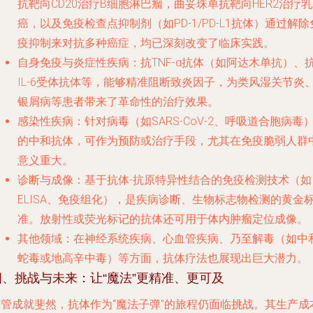
抗靶向CD20治疗B细胞淋巴瘤，曲妥珠单抗靶向HER2治疗
癌，以及免疫检查点抑制剂（如PD-1/PD-L1抗体）通过解除
疫抑制来对抗多种癌症，均已深刻改变了临床实践。
自身免疫与炎症性疾病
：抗TNF-α抗体（如阿达木单抗）、
IL-6受体抗体等，能够精准阻断致炎因子，为类风湿关节炎
银屑病等患者带来了革命性的治疗效果。
感染性疾病
：针对病毒（如SARS-CoV-2、呼吸道合胞病毒
的中和抗体，可作为预防或治疗手段，尤其在免疫脆弱人群
意义重大。
诊断与成像
：基于抗体-抗原特异性结合的免疫检测技术（如
ELISA、免疫组化），是疾病诊断、生物标志物检测的黄金
准。放射性或荧光标记的抗体还可用于体内肿瘤定位成像。
其他领域
：在神经系统疾病、心血管疾病、乃至解毒（如中
蛇毒或地高辛中毒）等方面，抗体疗法也展现出巨大潜力。
四、挑战与未来：让“魔法”更精准、更可及
尽管成就斐然，抗体作为“魔法子弹”的旅程仍面临挑战。其生产成